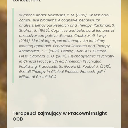
Wybrane źródła: Salkovskis, P. M. (1985). Obsessional-
compulsive problems: A cognitive-behavioural
analysis. Behaviour Research and Therapy. Rachman, S.,
Shafran, R. (1996). Cognitive and behavioral features of
obsessive-compulsive disorder. Craske, M. G. i wsp.
(2014). Maximizing exposure therapy: An inhibitory
learning approach. Behaviour Research and Therapy.
Abramowitz, J. S. (2018). Getting Over OCD. Guilford
Press. Gabbard, G. O. (2014). Psychodynamic Psychiatry
in Clinical Practice, 5th ed. American Psychiatric
Publishing. Francesetti, G., Gecele, M., Roubal, J. (2013).
Gestalt Therapy in Clinical Practice. FrancoAngeli /
Istituto di Gestalt HCC.
Terapeuci zajmujący w Pracowni Insight
OCD