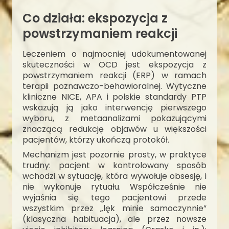
Co działa: ekspozycja z
powstrzymaniem reakcji
Leczeniem o najmocniej udokumentowanej
skuteczności w OCD jest ekspozycja z
powstrzymaniem reakcji (ERP) w ramach
terapii poznawczo-behawioralnej. Wytyczne
kliniczne NICE, APA i polskie standardy PTP
wskazują ją jako interwencję pierwszego
wyboru, z metaanalizami pokazującymi
znaczącą redukcję objawów u większości
pacjentów, którzy ukończą protokół.
Mechanizm jest pozornie prosty, w praktyce
trudny: pacjent w kontrolowany sposób
wchodzi w sytuację, która wywołuje obsesję, i
nie wykonuje rytuału. Współcześnie nie
wyjaśnia się tego pacjentowi przede
wszystkim przez „lęk minie samoczynnie”
(klasyczna habituacja), ale przez nowsze