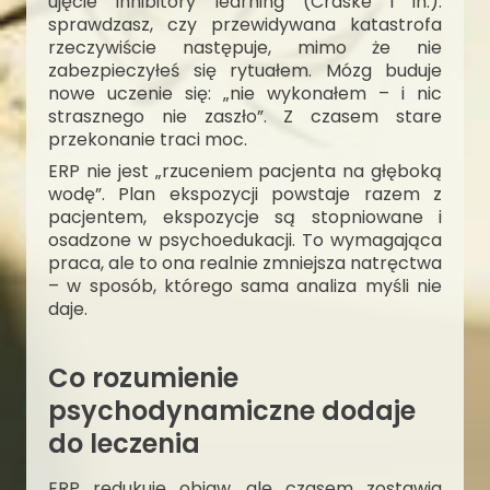
ujęcie inhibitory learning (Craske i in.):
sprawdzasz, czy przewidywana katastrofa
rzeczywiście następuje, mimo że nie
zabezpieczyłeś się rytuałem. Mózg buduje
nowe uczenie się: „nie wykonałem – i nic
strasznego nie zaszło”. Z czasem stare
przekonanie traci moc.
ERP nie jest „rzuceniem pacjenta na głęboką
wodę”. Plan ekspozycji powstaje razem z
pacjentem, ekspozycje są stopniowane i
osadzone w psychoedukacji. To wymagająca
praca, ale to ona realnie zmniejsza natręctwa
– w sposób, którego sama analiza myśli nie
daje.
Co rozumienie
psychodynamiczne dodaje
do leczenia
ERP redukuje objaw, ale czasem zostawia