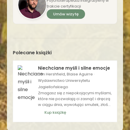
Psychoterapeuta integratywny w
trakcie certyfikacji
Umów wizytę
Polecane książki
Niechciane myśli i silne emocje
Jon Hershfield, Blaise Aguirre ·
Wydawnictwo Uniwersytetu
Jagiellońskiego
Zmagasz się z niepokojącymi myślami,
które nie pozwalają ci zasnąć i dręczą
w ciągu dnia, wywołując smutek, złość i
gniew? Jeśli tak, to w tej książce
Kup książkę
znajdziesz praktyczne rozwiązania,
które pomogą ci przerwać cykl
natrętnych myśli i emocjonalnego