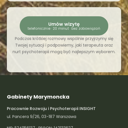
przytłoczenia.
Umów wizytę
telefonicznie · 20 minut · bez zobowiązań
Podczas krótkiej rozmowy wspólnie przyjrzymy się
Twojej sytuacji i podpowiemy, jaki terapeuta oraz
nurt psychoterapii mogą być najlepszym wyborem.
Gabinety Marymoncka
Pracownie Rozwoju i Psychoterapii INSIGHT
ul. Pancera 9/26, 03-187 Warszawa
NIP: 5241156137 · REGON: 142133627