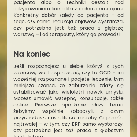
pacjenta albo o techniki gestalt nad
odzyskiwaniem kontaktu z ciałem i emocjami.
Konkretny dobór zależy od pacjenta – od
tego, czy sama redukcja objawów wystarcza,
czy potrzebna jest też praca z głębszą
warstwą – i od terapeuty, który go prowadzi.
Na koniec
Jeśli rozpoznajesz u siebie któryś z tych
wzorców, warto sprawdzić, czy to OCD – im
wcześniej rozpoznane i podjęte leczenie, tym
mniejsza szansa, że zaburzenie zdąży się
ustabilizować jako wieloletni nawyk umysłu.
Możesz umówić wstępną konsultację, także
online. Pierwsze spotkanie służy temu,
żebyśmy wspólnie zobaczyli, z czym
przychodzisz, i ustalili, co miałoby Ci pomóc
najtrwalej – w tym, czy ERP samo wystarczy,
czy potrzebna jest też praca z głębszym
kontekstem.