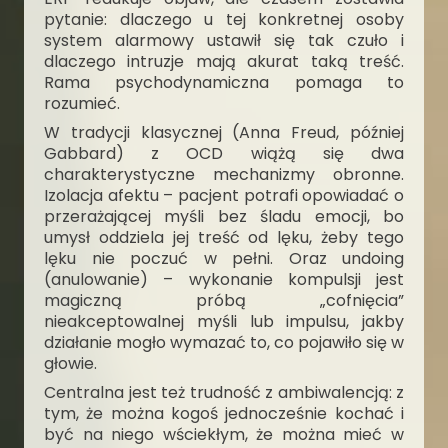
pytanie: dlaczego u tej konkretnej osoby
system alarmowy ustawił się tak czuło i
dlaczego intruzje mają akurat taką treść.
Rama psychodynamiczna pomaga to
rozumieć.
W tradycji klasycznej (Anna Freud, później
Gabbard) z OCD wiążą się dwa
charakterystyczne mechanizmy obronne.
Izolacja afektu – pacjent potrafi opowiadać o
przerażającej myśli bez śladu emocji, bo
umysł oddziela jej treść od lęku, żeby tego
lęku nie poczuć w pełni. Oraz undoing
(anulowanie) – wykonanie kompulsji jest
magiczną próbą „cofnięcia”
nieakceptowalnej myśli lub impulsu, jakby
działanie mogło wymazać to, co pojawiło się w
głowie.
Centralna jest też trudność z ambiwalencją: z
tym, że można kogoś jednocześnie kochać i
być na niego wściekłym, że można mieć w