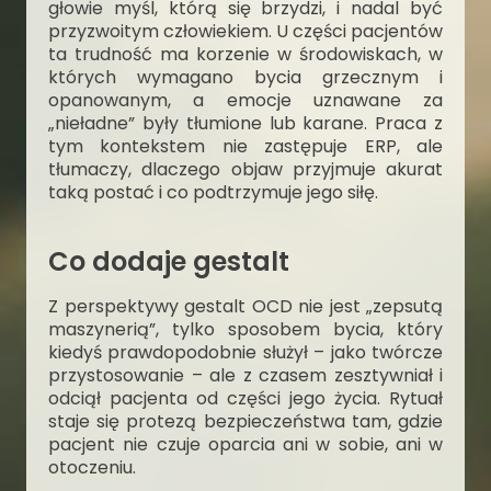
głowie myśl, którą się brzydzi, i nadal być
przyzwoitym człowiekiem. U części pacjentów
ta trudność ma korzenie w środowiskach, w
których wymagano bycia grzecznym i
opanowanym, a emocje uznawane za
„nieładne” były tłumione lub karane. Praca z
tym kontekstem nie zastępuje ERP, ale
tłumaczy, dlaczego objaw przyjmuje akurat
taką postać i co podtrzymuje jego siłę.
Co dodaje gestalt
Z perspektywy gestalt OCD nie jest „zepsutą
maszynerią”, tylko sposobem bycia, który
kiedyś prawdopodobnie służył – jako twórcze
przystosowanie – ale z czasem zesztywniał i
odciął pacjenta od części jego życia. Rytuał
staje się protezą bezpieczeństwa tam, gdzie
pacjent nie czuje oparcia ani w sobie, ani w
otoczeniu.