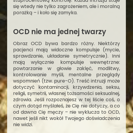
stuprocentową kontrolę. Każda intruzja staje
się wtedy nie tylko zagrożeniem, ale i moralną
porażką – i koło się zamyka.
OCD nie ma jednej twarzy
Obraz OCD bywa bardzo różny. Niektórzy
pacjenci mają widoczne kompulsje (mycie,
sprawdzanie, układanie symetrycznie). Inni
mają wyłącznie kompulsje wewnętrzne:
powtarzanie w głowie zaklęć, modlitwy,
kontrolowanie myśli, mentalne przeglądy
wspomnień (tzw. pure-O). Treść intruzji może
dotyczyć kontaminacji, krzywdzenia, seksu,
religii, symetrii, własnej tożsamości seksualnej,
zdrowia. Jeśli rozpoznajesz w tej liście coś, o
czym dotąd myślałeś, że Cię nie dotyczy, a co
od dawna Cię męczy – nie wyklucza to OCD,
nawet jeśli nikt wokół Twojego doświadczenia
nie widzi.