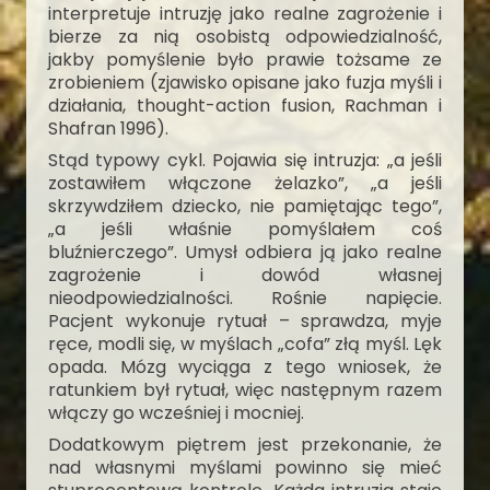
interpretuje intruzję jako realne zagrożenie i
bierze za nią osobistą odpowiedzialność,
jakby pomyślenie było prawie tożsame ze
zrobieniem (zjawisko opisane jako fuzja myśli i
działania, thought-action fusion, Rachman i
Shafran 1996).
Stąd typowy cykl. Pojawia się intruzja: „a jeśli
zostawiłem włączone żelazko”, „a jeśli
skrzywdziłem dziecko, nie pamiętając tego”,
„a jeśli właśnie pomyślałem coś
bluźnierczego”. Umysł odbiera ją jako realne
zagrożenie i dowód własnej
nieodpowiedzialności. Rośnie napięcie.
Pacjent wykonuje rytuał – sprawdza, myje
ręce, modli się, w myślach „cofa” złą myśl. Lęk
opada. Mózg wyciąga z tego wniosek, że
ratunkiem był rytuał, więc następnym razem
włączy go wcześniej i mocniej.
Dodatkowym piętrem jest przekonanie, że
nad własnymi myślami powinno się mieć